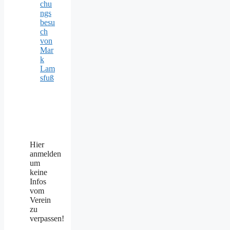
chu
ngs
besu
ch
von
Mar
k
Lam
sfuß
Hier
anmelden
um
keine
Infos
vom
Verein
zu
verpassen!